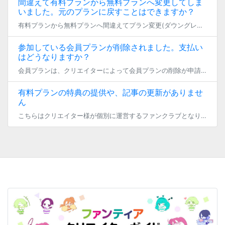
間違えて有料プランから無料プランへ変更してしま
いました。元のプランに戻すことはできますか？
有料プランから無料プランへ間違えてプラン変更(ダウングレード)を行ってしまった場合、 同月内であれば追加料金なしで再び同じプランに参加することができます。 ただし、プランの継続期間はリセットされますのでご注意ください。 […]
参加している会員プランが削除されました。支払い
はどうなりますか？
会員プランは、クリエイターによって会員プランの削除が申請された月の翌月に、自動で削除されます。該当プランの加入者は、翌月末まで限定コンテンツが閲覧可能となります。なお、削除が申請された月の翌月は、ファンクラブ会員費・商品 […]
有料プランの特典の提供や、記事の更新がありませ
ん
こちらはクリエイター様が個別に運営するファンクラブとなりますので、 一度メッセージ機能でクリエイター様に直接お問い合わせいただきますようお願い申し上げます。 クリエイター様からの返信がない場合は調査いたしますので、 お手 […]