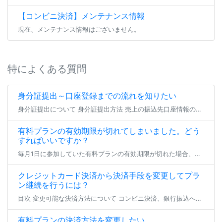
【コンビニ決済】メンテナンス情報
現在、メンテナンス情報はございません。
特によくある質問
身分証提出～口座登録までの流れを知りたい
身分証提出について 身分証提出方法 売上の振込先口座情報の登録（または編集） よくあるご質問 身分証提出について ファンティアにてファンクラブを開設する場合、 全年齢・成人向けを問わず全てのファンクラブにて身分証の提出が […]
有料プランの有効期限が切れてしまいました。どう
すればいいですか？
毎月1日に参加していた有料プランの有効期限が切れた場合、登録状態は支払い猶予期間へと移行します。 23日23:59までの間、参加中のファンクラブは無料プランへの仮移行状態となり、有効期限を更新せず24日となった場合にその […]
クレジットカード決済から決済手段を変更してプラ
ン継続を行うには？
目次 変更可能な決済方法について コンビニ決済、銀行振込への変更 とらコインへの変更 変更可能な決済方法について クレジットカード決済以外で現在加入中の有料プラン継続を行いたい場合、 登録済みのクレジットカードを削除いた […]
有料プランの決済方法を変更したい