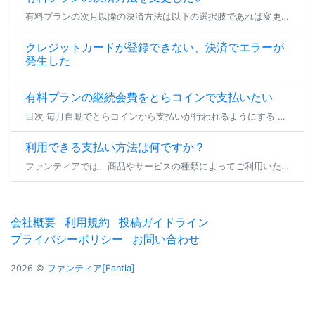
有料プランの次月以降の決済方法は以下の選択肢であれば変更が可能です。 各手順でお支払い方法のご変更をいただき、期日までにお支払いいただければ、プランの継続加入が可能となります。 ※現在加入いただいているプランから退会する […]
クレジットカードが登録できない、決済でエラーが
発生した
有料プランの継続会費をとらコインで支払いたい
目次 毎月自動でとらコインから支払いが行われるようにする 一時的にとらコインでのプラン継続支払いを行う 毎月自動でとらコインから支払いが行われるようにする 有料プランの継続会費をとらコインでお支払い頂く場合、事前にとらコ […]
利用できる支払い方法は何ですか？
ファンティアでは、商品やサービスの種類によってご利用いただけるお支払い方法が異なります。 プラン参加/継続・バックナンバー購入 ダウンロード商品/物販商品購入 投稿セレクト商品購入 くじ商品購入 コミッションリクエスト・ […]
会社概要
利用規約
投稿ガイドライン
プライバシーポリシー
お問い合わせ
2026 ©
ファンティア[Fantia]