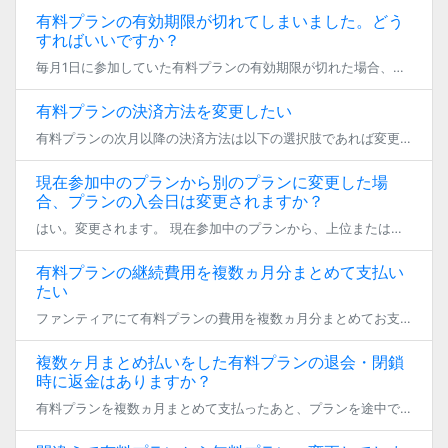
有料プランの有効期限が切れてしまいました。どう
すればいいですか？
毎月1日に参加していた有料プランの有効期限が切れた場合、登録状態は支払い猶予期間へと移行します。 23日23:59までの間、参加中のファンクラブは無料プランへの仮移行状態となり、有効期限を更新せず24日となった場合にその […]
有料プランの決済方法を変更したい
有料プランの次月以降の決済方法は以下の選択肢であれば変更が可能です。 各手順でお支払い方法のご変更をいただき、期日までにお支払いいただければ、プランの継続加入が可能となります。 ※現在加入いただいているプランから退会する […]
現在参加中のプランから別のプランに変更した場
合、プランの入会日は変更されますか？
はい。変更されます。 現在参加中のプランから、上位または下位プランに変更された場合、入会日はプランを変更した日付に上書きされます。 また、プラン退会後に再入会された場合も、再入会された日付が入会日となります。
有料プランの継続費用を複数ヵ月分まとめて支払い
たい
ファンティアにて有料プランの費用を複数ヵ月分まとめてお支払い頂く場合、 以下の手段にてご対応を頂くことが可能です。（利用可能なお支払い方法に制限はありません。） 購入期間の指定方法 上乗せ支援も同時に行いたい場合 購入期 […]
複数ヶ月まとめ払いをした有料プランの退会・閉鎖
時に返金はありますか？
有料プランを複数ヵ月まとめて支払ったあと、プランを途中で退会した場合 有料プランの有効期限が残っている状態で、無料プランへの変更や、退会をされた場合、 残りの期間分の代金につきましては返金されませんのでご注意ください。 […]