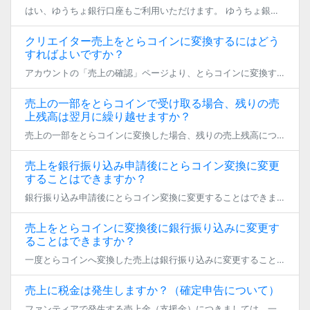
はい、ゆうちょ銀行口座もご利用いただけます。 ゆうちょ銀行の場合は、記号番号を振込用の店名・預金種目・口座番号に変更する必要がございます。詳しくは下記のページをご覧ください。 記号番号から振込用の店名・預金種目・口座番号 […]
クリエイター売上をとらコインに変換するにはどう
すればよいですか？
アカウントの「売上の確認」ページより、とらコインに変換する売上額を入力してください。
売上の一部をとらコインで受け取る場合、残りの売
上残高は翌月に繰り越せますか？
売上の一部をとらコインに変換した場合、残りの売上残高につきましては銀行口座への振込となりますので、 誠に恐れ入りますが、残りを次月以降の売上に繰り越すことはできません。
売上を銀行振り込み申請後にとらコイン変換に変更
することはできますか？
銀行振り込み申請後にとらコイン変換に変更することはできません。
売上をとらコインに変換後に銀行振り込みに変更す
ることはできますか？
一度とらコインへ変換した売上は銀行振り込みに変更することはできません。
売上に税金は発生しますか？（確定申告について）
ファンティアで発生する売上金（支援金）につきましては、一般的には雑所得や事業所得など、何らかの所得として計上していただく形になるかと存じます。 誠に恐れ入りますが、確定申告などの個別具体的なケースにつきましては、個々人の […]