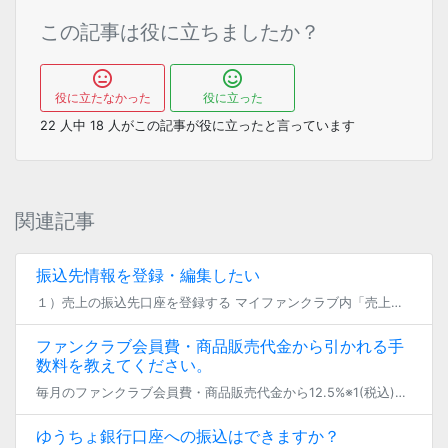
この記事は役に立ちましたか？
役に立たなかった
役に立った
22
人中
18
人がこの記事が役に立ったと言っています
関連記事
振込先情報を登録・編集したい
１）売上の振込先口座を登録する マイファンクラブ内「売上の確認」の項目から振込先情報が設定できます。 名義の登録の際は以下の2点をご注意の上、登録をお願いいたします。 口座名義 [個人] 記入例：虎ノ穴 虎々 ・姓名の順 […]
ファンクラブ会員費・商品販売代金から引かれる手
数料を教えてください。
毎月のファンクラブ会員費・商品販売代金から12.5%※1(税込)を、プラットフォーム手数料として差し引かせていただきます。 ※1：実写カテゴリの場合は17.5%です。
ゆうちょ銀行口座への振込はできますか？