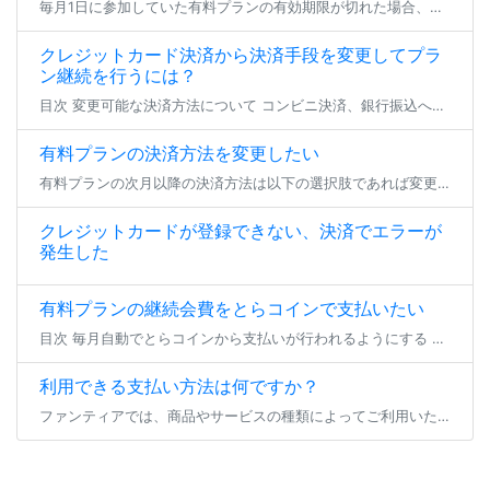
毎月1日に参加していた有料プランの有効期限が切れた場合、登録状態は支払い猶予期間へと移行します。 23日23:59までの間、参加中のファンクラブは無料プランへの仮移行状態となり、有効期限を更新せず24日となった場合にその […]
クレジットカード決済から決済手段を変更してプラ
ン継続を行うには？
目次 変更可能な決済方法について コンビニ決済、銀行振込への変更 とらコインへの変更 変更可能な決済方法について クレジットカード決済以外で現在加入中の有料プラン継続を行いたい場合、 登録済みのクレジットカードを削除いた […]
有料プランの決済方法を変更したい
有料プランの次月以降の決済方法は以下の選択肢であれば変更が可能です。 各手順でお支払い方法のご変更をいただき、期日までにお支払いいただければ、プランの継続加入が可能となります。 ※現在加入いただいているプランから退会する […]
クレジットカードが登録できない、決済でエラーが
発生した
有料プランの継続会費をとらコインで支払いたい
目次 毎月自動でとらコインから支払いが行われるようにする 一時的にとらコインでのプラン継続支払いを行う 毎月自動でとらコインから支払いが行われるようにする 有料プランの継続会費をとらコインでお支払い頂く場合、事前にとらコ […]
利用できる支払い方法は何ですか？
ファンティアでは、商品やサービスの種類によってご利用いただけるお支払い方法が異なります。 プラン参加/継続・バックナンバー購入 ダウンロード商品/物販商品購入 投稿セレクト商品購入 くじ商品購入 コミッションリクエスト・ […]