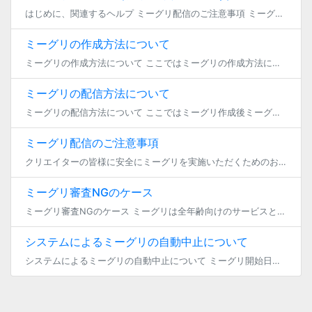
はじめに、関連するヘルプ ミーグリ配信のご注意事項 ミーグリが中止となるケース ミーグリ審査NGのケース システムによるミーグリの自動中止について ミーグリの作成方法について ミーグリの配信方法について ミ […]
ミーグリの作成方法について
ミーグリの作成方法について ここではミーグリの作成方法について4つの重要ポイントに沿ってご案内いたします。 ミーグリの作成 まずはじめに、ミーグリを作成する際は、ファンクラブメニューから「ミー […]
ミーグリの配信方法について
ミーグリの配信方法について ここではミーグリ作成後ミーグリ開催までの準備や、配信時の機能についてご案内します。 配信前の準備 ミーグリを作成するとミーグリ商品一覧画面に「ミーグリ画面へ移動する」ボタンが出現 […]
ミーグリ配信のご注意事項
クリエイターの皆様に安全にミーグリを実施いただくためのお願いです。 ミーグリ「配信画面待機画面」から「配信画面」への自動入室について ミーグリの配信待機画面では、ミーグリ開始日時または、ミーグリ登録時に設定 […]
ミーグリ審査NGのケース
ミーグリ審査NGのケース ミーグリは全年齢向けのサービスとなっております。 登録時の内容に性的表現、成人向けを示唆する内容が含まれている場合、ミーグリを非公開とさせていただき、チケットの販売を開始いただくことができません […]
システムによるミーグリの自動中止について
システムによるミーグリの自動中止について ミーグリ開始日時になってもミーグリを開始しないまま10分が経過するとミーグリはシステムにより自動中止され、該当配信は収益の対象外となります。 配信中にブラウザを閉じて10分が経過 […]