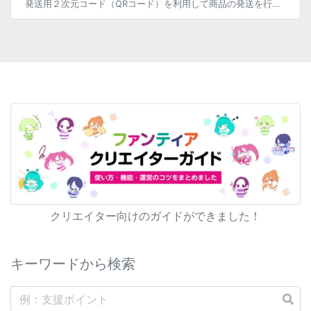
発送用２次元コード（QRコード）を利用して商品の発送を行わないまま 発送有効期限を超過してしまった場合には、発送用２次元コードの再発行が必要となります。 ＜再発行方法＞ （１）トップ画面右上のファンクラブメニューから、「 […]
クリエイター向けのガイドができました！
キーワードから検索