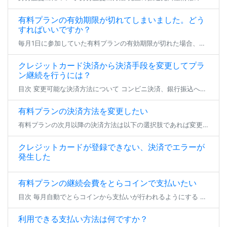
有料プランの有効期限が切れてしまいました。どう
すればいいですか？
毎月1日に参加していた有料プランの有効期限が切れた場合、登録状態は支払い猶予期間へと移行します。 23日23:59までの間、参加中のファンクラブは無料プランへの仮移行状態となり、有効期限を更新せず24日となった場合にその […]
クレジットカード決済から決済手段を変更してプラ
ン継続を行うには？
目次 変更可能な決済方法について コンビニ決済、銀行振込への変更 とらコインへの変更 変更可能な決済方法について クレジットカード決済以外で現在加入中の有料プラン継続を行いたい場合、 登録済みのクレジットカードを削除いた […]
有料プランの決済方法を変更したい
有料プランの次月以降の決済方法は以下の選択肢であれば変更が可能です。 各手順でお支払い方法のご変更をいただき、期日までにお支払いいただければ、プランの継続加入が可能となります。 ※現在加入いただいているプランから退会する […]
クレジットカードが登録できない、決済でエラーが
発生した
有料プランの継続会費をとらコインで支払いたい
目次 毎月自動でとらコインから支払いが行われるようにする 一時的にとらコインでのプラン継続支払いを行う 毎月自動でとらコインから支払いが行われるようにする 有料プランの継続会費をとらコインでお支払い頂く場合、事前にとらコ […]
利用できる支払い方法は何ですか？