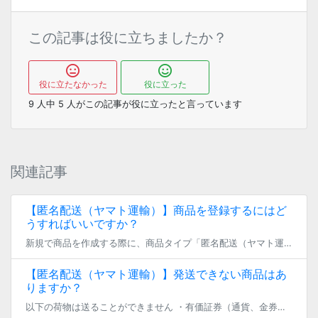
この記事は役に立ちましたか？
役に立たなかった
役に立った
9
人中
5
人がこの記事が役に立ったと言っています
関連記事
【匿名配送（ヤマト運輸）】商品を登録するにはど
うすればいいですか？
新規で商品を作成する際に、商品タイプ「匿名配送（ヤマト運輸）」を選択することで、 匿名配送で販売する商品を作成することができます。 ※ 後から商品タイプを変更することはできませんので、予めご了承ください。 その後、「匿名 […]
【匿名配送（ヤマト運輸）】発送できない商品はあ
りますか？
以下の荷物は送ることができません ・有価証券（通貨、金券など） ・精密機器 ・危険物（主に発火性があるもの） ・160サイズ超の荷物 ・投稿ガイドラインに違反する物品（修正不十分のイラストや映像を収録した記録媒体、性器に […]