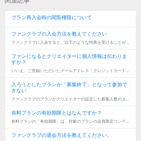
関連記事
プラン再入会時の閲覧権限について
ファンクラブの入会方法を教えてください
ファンクラブに入会すると、以下のような特典を受けることができます。 ・ファンクラブ向けの限定コンテンツを閲覧することができる ・新しい投稿の通知を受け取ることができる ・ファンクラブ会員限定の商品などを購入できる […]
ファンになるとクリエイターに個人情報は伝わりま
すか？
いいえ、ご登録いただいたメールアドレス・クレジットカード等の個人情報は伝わりませんのでご安心ください。 物販商品のうち「自宅から発送」する商品を購入する場合のみ、ご登録いただいた氏名・住所・電話番号が伝わります。
入ろうとしたプランが「募集終了」となって参加で
きない
ファンクラブのプランがクリエイターの設定した募集人数の上限に達した場合、 もしくは、該当のプランが削除申請された場合、募集終了の状態となります。 クリエイター側で募集人数を増加する等、参加が可能となった場合には再び参加の […]
有料プランの有効期限とはなんですか？
有料プランの「有効期限」は、対象のプランの会員限定コンテンツを閲覧できる期限を指します。 ご加入いただいたファンクラブの有料プランは、月単位で加入期間が自動更新されますが、 期限が切れた場合には、対象の有料プランにおける […]
ファンクラブの退会方法を教えてください。