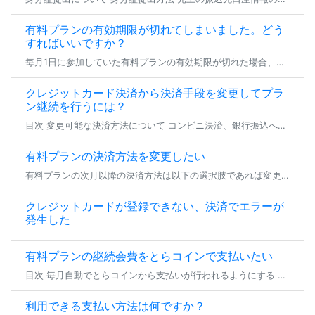
有料プランの有効期限が切れてしまいました。どう
すればいいですか？
毎月1日に参加していた有料プランの有効期限が切れた場合、登録状態は支払い猶予期間へと移行します。 23日23:59までの間、参加中のファンクラブは無料プランへの仮移行状態となり、有効期限を更新せず24日となった場合にその […]
クレジットカード決済から決済手段を変更してプラ
ン継続を行うには？
目次 変更可能な決済方法について コンビニ決済、銀行振込への変更 とらコインへの変更 変更可能な決済方法について クレジットカード決済以外で現在加入中の有料プラン継続を行いたい場合、 登録済みのクレジットカードを削除いた […]
有料プランの決済方法を変更したい
有料プランの次月以降の決済方法は以下の選択肢であれば変更が可能です。 各手順でお支払い方法のご変更をいただき、期日までにお支払いいただければ、プランの継続加入が可能となります。 ※現在加入いただいているプランから退会する […]
クレジットカードが登録できない、決済でエラーが
発生した
有料プランの継続会費をとらコインで支払いたい
目次 毎月自動でとらコインから支払いが行われるようにする 一時的にとらコインでのプラン継続支払いを行う 毎月自動でとらコインから支払いが行われるようにする 有料プランの継続会費をとらコインでお支払い頂く場合、事前にとらコ […]
利用できる支払い方法は何ですか？