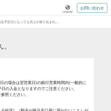
お問い合わせ
Language
込予定日になっても売上が振り込まれ...
ん。
業日の場合は翌営業日)の銀行営業時間内(一般的に
、翌平日の入金となりますのでご注意ください。
ご参照ください。
よる組戻し（料金が振込先口座に届かないこと）が