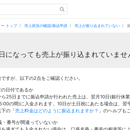
ー トップ
売上状況の確認/振込申請
売上が振り込まれていない
振
日になっても売上が振り込まれていませ
数ですが、以下の2点をご確認ください。
予定の日付であるか
から25日までに振込申請が行われた売上は、翌月10日(銀行休
～15:00の間)に入金されます。10日が土日祝にあたる場合は
以下の「
売上料金はどのように振込まれますか？
」のヘルプも
名義・番号が間違っていないか
日を過ぎても入金されない場合は、口座名義・番号の相違等に