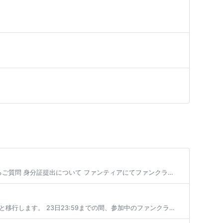
身分証提出について 身分証提出方法 売上の振込先口座情報の登録（または編集） よくあるご質問 身分証提出について ファンティアにてファンクラブを開設する場合、 全年齢・成人向けを問わず全てのファンクラブにて身分証の提出が […]
毎月1日に参加していた有料プランの有効期限が切れた場合、登録状態は支払い猶予期間へと移行します。 23日23:59までの間、参加中のファンクラブは無料プランへの仮移行状態となり、有効期限を更新せず24日となった場合にその […]