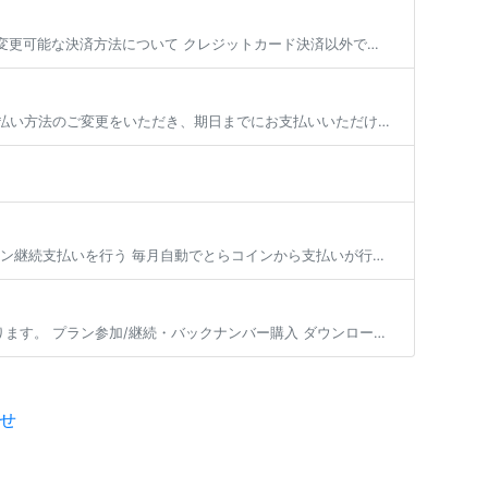
目次 変更可能な決済方法について コンビニ決済、銀行振込への変更 とらコインへの変更 変更可能な決済方法について クレジットカード決済以外で現在加入中の有料プラン継続を行いたい場合、 登録済みのクレジットカードを削除いた […]
有料プランの次月以降の決済方法は以下の選択肢であれば変更が可能です。 各手順でお支払い方法のご変更をいただき、期日までにお支払いいただければ、プランの継続加入が可能となります。 ※現在加入いただいているプランから退会する […]
目次 毎月自動でとらコインから支払いが行われるようにする 一時的にとらコインでのプラン継続支払いを行う 毎月自動でとらコインから支払いが行われるようにする 有料プランの継続会費をとらコインでお支払い頂く場合、事前にとらコ […]
ファンティアでは、商品やサービスの種類によってご利用いただけるお支払い方法が異なります。 プラン参加/継続・バックナンバー購入 ダウンロード商品/物販商品購入 投稿セレクト商品購入 くじ商品購入 コミッションリクエスト・ […]
せ