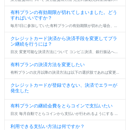
有料プランの有効期限が切れてしまいました。どう
すればいいですか？
毎月1日に参加していた有料プランの有効期限が切れた場合、登録状態は支払い猶予期間へと移行します。 23日23:59までの間、参加中のファンクラブは無料プランへの仮移行状態となり、有効期限を更新せず24日となった場合にその […]
クレジットカード決済から決済手段を変更してプラ
ン継続を行うには？
目次 変更可能な決済方法について コンビニ決済、銀行振込への変更 とらコインへの変更 変更可能な決済方法について クレジットカード決済以外で現在加入中の有料プラン継続を行いたい場合、 登録済みのクレジットカードを削除いた […]
有料プランの決済方法を変更したい
有料プランの次月以降の決済方法は以下の選択肢であれば変更が可能です。 各手順でお支払い方法のご変更をいただき、期日までにお支払いいただければ、プランの継続加入が可能となります。 ※現在加入いただいているプランから退会する […]
クレジットカードが登録できない、決済でエラーが
発生した
有料プランの継続会費をとらコインで支払いたい
目次 毎月自動でとらコインから支払いが行われるようにする 一時的にとらコインでのプラン継続支払いを行う 毎月自動でとらコインから支払いが行われるようにする 有料プランの継続会費をとらコインでお支払い頂く場合、事前にとらコ […]
利用できる支払い方法は何ですか？