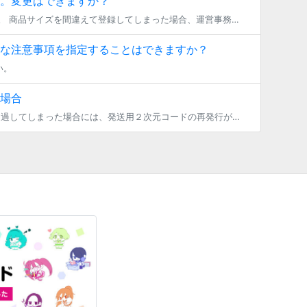
。変更はできますか？
変更をすることができます。 ただし、既に注文が成立したものについては変更できません。 商品サイズを間違えて登録してしまった場合、運営事務局でキャンセルを行いますので、お問い合わせフォームよりご連絡ください。（その際、代金 […]
な注意事項を指定することはできますか？
い。
場合
発送用２次元コード（QRコード）を利用して商品の発送を行わないまま 発送有効期限を超過してしまった場合には、発送用２次元コードの再発行が必要となります。 ＜再発行方法＞ （１）トップ画面右上のファンクラブメニューから、「 […]