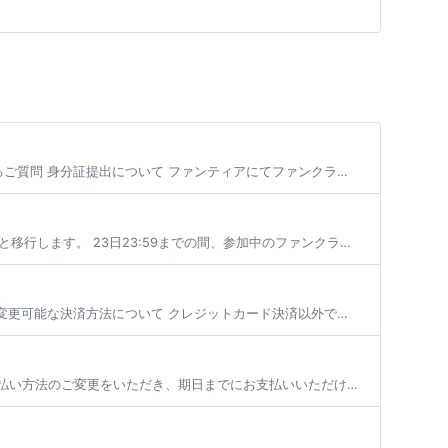
身分証提出について 身分証提出方法 売上の振込先口座情報の登録（または編集） よくあるご質問 身分証提出について ファンティアにてファンクラブを開設する場合、 全年齢・成人向けを問わず全てのファンクラブにて身分証の提出が […]
毎月1日に参加していた有料プランの有効期限が切れた場合、登録状態は支払い猶予期間へと移行します。 23日23:59までの間、参加中のファンクラブは無料プランへの仮移行状態となり、有効期限を更新せず24日となった場合にその […]
目次 変更可能な決済方法について コンビニ決済、銀行振込への変更 とらコインへの変更 変更可能な決済方法について クレジットカード決済以外で現在加入中の有料プラン継続を行いたい場合、 登録済みのクレジットカードを削除いた […]
有料プランの次月以降の決済方法は以下の選択肢であれば変更が可能です。 各手順でお支払い方法のご変更をいただき、期日までにお支払いいただければ、プランの継続加入が可能となります。 ※現在加入いただいているプランから退会する […]