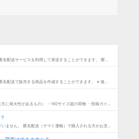
ヤマト運輸とシステム連携した配送方法です。 ファンティアで販売した商品を、ヤマトの匿名配送サービスを利用して発送することができます。 匿名配送では、取引相手に住所や名前といった個人情報を伝えなくても商品を発送できます。
新規で商品を作成する際に、商品タイプ「匿名配送（ヤマト運輸）」を選択することで、 匿名配送で販売する商品を作成することができます。 ※ 後から商品タイプを変更することはできませんので、予めご了承ください。 その後、「匿名 […]
以下の荷物は送ることができません ・有価証券（通貨、金券など） ・精密機器 ・危険物（主に発火性があるもの） ・160サイズ超の荷物 ・投稿ガイドラインに違反する物品（修正不十分のイラストや映像を収録した記録媒体、性器に […]
？
購入される方が購入時に送料を商品代金とは別にお支払いいただくため、含める必要はございません。 匿名配送（ヤマト運輸）で購入される方がお支払いいただく配送料については、こちらのページをご覧ください。 https://fan […]