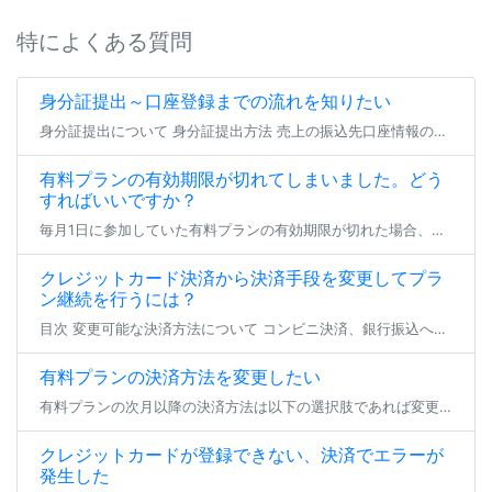
特によくある質問
身分証提出～口座登録までの流れを知りたい
身分証提出について 身分証提出方法 売上の振込先口座情報の登録（または編集） よくあるご質問 身分証提出について ファンティアにてファンクラブを開設する場合、 全年齢・成人向けを問わず全てのファンクラブにて身分証の提出が […]
有料プランの有効期限が切れてしまいました。どう
すればいいですか？
毎月1日に参加していた有料プランの有効期限が切れた場合、登録状態は支払い猶予期間へと移行します。 23日23:59までの間、参加中のファンクラブは無料プランへの仮移行状態となり、有効期限を更新せず24日となった場合にその […]
クレジットカード決済から決済手段を変更してプラ
ン継続を行うには？
目次 変更可能な決済方法について コンビニ決済、銀行振込への変更 とらコインへの変更 変更可能な決済方法について クレジットカード決済以外で現在加入中の有料プラン継続を行いたい場合、 登録済みのクレジットカードを削除いた […]
有料プランの決済方法を変更したい
有料プランの次月以降の決済方法は以下の選択肢であれば変更が可能です。 各手順でお支払い方法のご変更をいただき、期日までにお支払いいただければ、プランの継続加入が可能となります。 ※現在加入いただいているプランから退会する […]
クレジットカードが登録できない、決済でエラーが
発生した