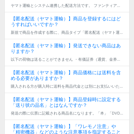
ヤマト運輸とシステム連携した配送方法です。 ファンティアで販売した商品を、ヤマトの匿名配送サービスを利用して発送することができます。 匿名配送では、取引相手に住所や名前といった個人情報を伝えなくても商品を発送できます。
【匿名配送（ヤマト運輸）】商品を登録するにはど
うすればいいですか？
新規で商品を作成する際に、商品タイプ「匿名配送（ヤマト運輸）」を選択することで、 匿名配送で販売する商品を作成することができます。 ※ 後から商品タイプを変更することはできませんので、予めご了承ください。 その後、「匿名 […]
【匿名配送（ヤマト運輸）】発送できない商品はあ
りますか？
以下の荷物は送ることができません ・有価証券（通貨、金券など） ・精密機器 ・危険物（主に発火性があるもの） ・160サイズ超の荷物 ・投稿ガイドラインに違反する物品（修正不十分のイラストや映像を収録した記録媒体、性器に […]
【匿名配送（ヤマト運輸）】商品価格には送料を含
める必要がありますか？
購入される方が購入時に送料を商品代金とは別にお支払いいただくため、含める必要はございません。 匿名配送（ヤマト運輸）で購入される方がお支払いいただく配送料については、こちらのページをご覧ください。 https://fan […]
【匿名配送（ヤマト運輸）】商品登録時に設定する
「送り状の品名」とはなんですか？
発送の際に伝票に記載される商品名になります。「本」「DVD」などのような一般的な名称を記入してください。
【匿名配送（ヤマト運輸）】「ワレモノ注意」や
「精密機器」などのような注意事項を指定すること