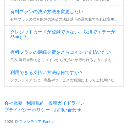
有料プランの決済方法を変更したい
有料プランの次月以降の決済方法は以下の選択肢であれば変更が可能です。 各手順でお支払い方法のご変更をいただき、期日までにお支払いいただければ、プランの継続加入が可能となります。 ※現在加入いただいているプランから退会する […]
クレジットカードが登録できない、決済でエラーが
発生した
有料プランの継続会費をとらコインで支払いたい
目次 毎月自動でとらコインから支払いが行われるようにする 一時的にとらコインでのプラン継続支払いを行う 毎月自動でとらコインから支払いが行われるようにする 有料プランの継続会費をとらコインでお支払い頂く場合、事前にとらコ […]
利用できる支払い方法は何ですか？
ファンティアでは、商品やサービスの種類によってご利用いただけるお支払い方法が異なります。 プラン参加/継続・バックナンバー購入 ダウンロード商品/物販商品購入 投稿セレクト商品購入 くじ商品購入 コミッションリクエスト・ […]
会社概要
利用規約
投稿ガイドライン
プライバシーポリシー
お問い合わせ
2026 ©
ファンティア[Fantia]