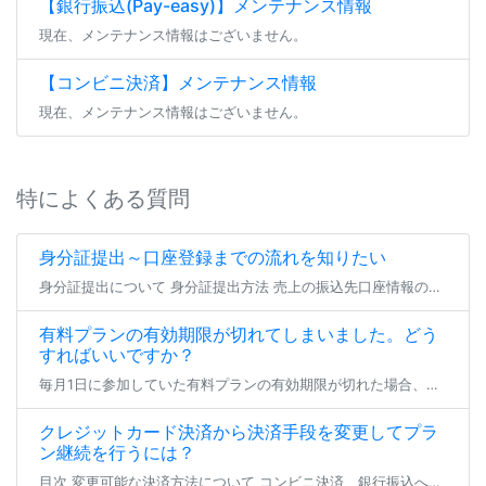
【銀行振込(Pay-easy)】メンテナンス情報
現在、メンテナンス情報はございません。
【コンビニ決済】メンテナンス情報
現在、メンテナンス情報はございません。
特によくある質問
身分証提出～口座登録までの流れを知りたい
身分証提出について 身分証提出方法 売上の振込先口座情報の登録（または編集） よくあるご質問 身分証提出について ファンティアにてファンクラブを開設する場合、 全年齢・成人向けを問わず全てのファンクラブにて身分証の提出が […]
有料プランの有効期限が切れてしまいました。どう
すればいいですか？
毎月1日に参加していた有料プランの有効期限が切れた場合、登録状態は支払い猶予期間へと移行します。 23日23:59までの間、参加中のファンクラブは無料プランへの仮移行状態となり、有効期限を更新せず24日となった場合にその […]
クレジットカード決済から決済手段を変更してプラ
ン継続を行うには？
目次 変更可能な決済方法について コンビニ決済、銀行振込への変更 とらコインへの変更 変更可能な決済方法について クレジットカード決済以外で現在加入中の有料プラン継続を行いたい場合、 登録済みのクレジットカードを削除いた […]