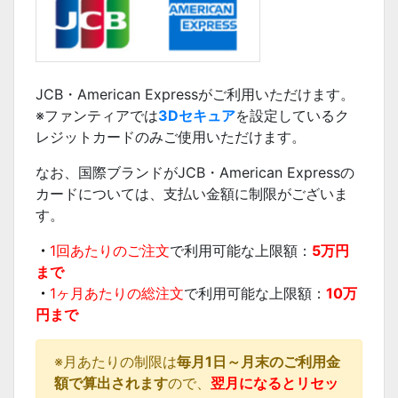
JCB・American Expressがご利用いただけます。
※ファンティアでは
3Dセキュア
を設定しているク
レジットカードのみご使用いただけます。
なお、国際ブランドがJCB・American Expressの
カードについては、支払い金額に制限がございま
す。
・
1回あたりのご注文
で利用可能な上限額：
5万円
まで
・
1ヶ月あたりの総注文
で利用可能な上限額：
10万
円まで
※月あたりの制限は
毎月1日～月末のご利用金
額で算出されます
ので、
翌月になるとリセッ