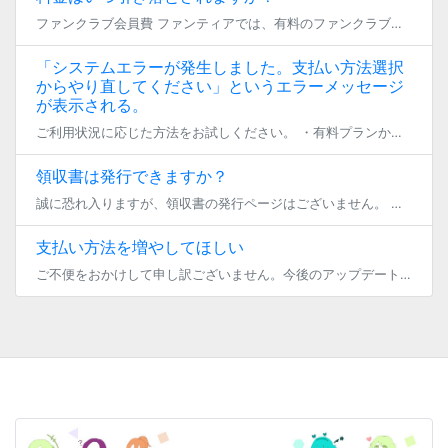
ファンクラブ会員費 ファンティアでは、有料のファンクラブに加入していただいた時点で、料金の引き落としをさせていただきます。 月の途中に加入する場合でも、ご加入頂いた月の月末までが有効期限となり、1ヶ月分の料金が発生します […]
「システムエラーが発生しました。支払い方法選択
からやり直してください」というエラーメッセージ
が表示される。
ご利用状況に応じた方法をお試しください。 ・有料プランからのプラン変更時に表示される場合 支払い方法の再選択をお願いいたします。 ・無料プランからのプラン変更時に表示される場合 誠に恐れ入りますが、こちらのエラーを解消す […]
領収書は発行できますか？
誠に恐れ入りますが、領収書の発行ページはございません。 プランの参加時に送信されるメールや、参加中のファンクラブ一覧ページ、 クレジットカードのご利用明細、コンビニ決済時にコンビニで発行される領収書等をご利用ください。
支払い方法を増やしてほしい
ご不便をおかけして申し訳ございません。今後のアップデートにて、各種決済方法の追加を予定しております。 ファンクラブ会費や商品代金の決済には、とらコインもご利用いただけますので、ご検討いただけましたら幸いです。 なお、現在 […]