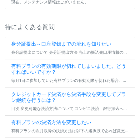
現在、メンテナンス情報はございません。
特によくある質問
身分証提出～口座登録までの流れを知りたい
身分証提出について 身分証提出方法 売上の振込先口座情報の登録（または編集） よくあるご質問 身分証提出について ファンティアにてファンクラブを開設する場合、 全年齢・成人向けを問わず全てのファンクラブにて身分証の提出が […]
有料プランの有効期限が切れてしまいました。どう
すればいいですか？
毎月1日に参加していた有料プランの有効期限が切れた場合、登録状態は支払い猶予期間へと移行します。 23日23:59までの間、参加中のファンクラブは無料プランへの仮移行状態となり、有効期限を更新せず24日となった場合にその […]
クレジットカード決済から決済手段を変更してプラ
ン継続を行うには？
目次 変更可能な決済方法について コンビニ決済、銀行振込への変更 とらコインへの変更 変更可能な決済方法について クレジットカード決済以外で現在加入中の有料プラン継続を行いたい場合、 登録済みのクレジットカードを削除いた […]
有料プランの決済方法を変更したい
有料プランの次月以降の決済方法は以下の選択肢であれば変更が可能です。 各手順でお支払い方法のご変更をいただき、期日までにお支払いいただければ、プランの継続加入が可能となります。 ※現在加入いただいているプランから退会する […]