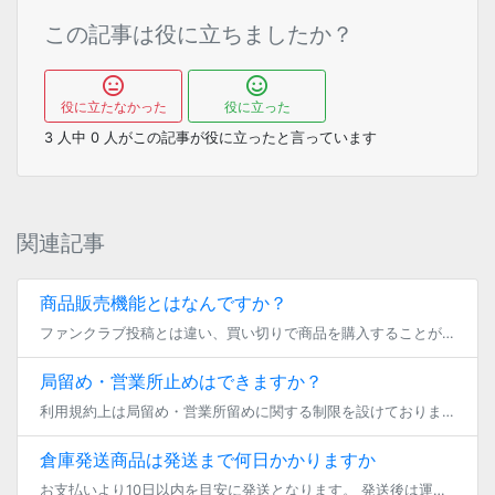
この記事は役に立ちましたか？
役に立たなかった
役に立った
3
人中
0
人がこの記事が役に立ったと言っています
関連記事
商品販売機能とはなんですか？
ファンクラブ投稿とは違い、買い切りで商品を購入することができます。 購入できる商品には以下のような種類があります。 ・物販商品（自宅から発送する商品 ／ 匿名配送（ヤマト運輸）商品 「自宅から発送する商品」は送料込み、「 […]
局留め・営業所止めはできますか？
利用規約上は局留め・営業所留めに関する制限を設けておりません。 商品の配送につきましては、それぞれのクリエイター様に個別に対応していただいておりますので、メッセージ機能でクリエイター様に直接局留め・営業所止めの可否をお問 […]
倉庫発送商品は発送まで何日かかりますか
お支払いより10日以内を目安に発送となります。 発送後は運送会社から発行される問い合わせ番号から、配送状況をご確認いただけます。