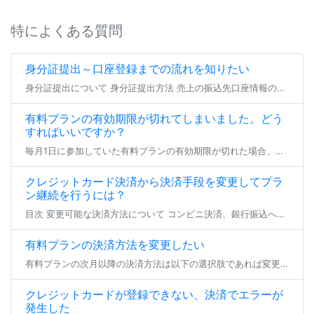
特によくある質問
身分証提出～口座登録までの流れを知りたい
身分証提出について 身分証提出方法 売上の振込先口座情報の登録（または編集） よくあるご質問 身分証提出について ファンティアにてファンクラブを開設する場合、 全年齢・成人向けを問わず全てのファンクラブにて身分証の提出が […]
有料プランの有効期限が切れてしまいました。どう
すればいいですか？
毎月1日に参加していた有料プランの有効期限が切れた場合、登録状態は支払い猶予期間へと移行します。 23日23:59までの間、参加中のファンクラブは無料プランへの仮移行状態となり、有効期限を更新せず24日となった場合にその […]
クレジットカード決済から決済手段を変更してプラ
ン継続を行うには？
目次 変更可能な決済方法について コンビニ決済、銀行振込への変更 とらコインへの変更 変更可能な決済方法について クレジットカード決済以外で現在加入中の有料プラン継続を行いたい場合、 登録済みのクレジットカードを削除いた […]
有料プランの決済方法を変更したい
有料プランの次月以降の決済方法は以下の選択肢であれば変更が可能です。 各手順でお支払い方法のご変更をいただき、期日までにお支払いいただければ、プランの継続加入が可能となります。 ※現在加入いただいているプランから退会する […]
クレジットカードが登録できない、決済でエラーが
発生した