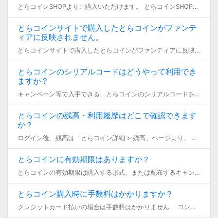
とらコインSHOPよりご購入いただけます。 とらコインSHOPでコインを購入する前に、必ずアカウント連携を行ってください。 とらコイン購入後、連携アカウントを変更することはできません。別のアカウントでとらコインを買ってし […]
とらコインサイトで購入したとらコインがファンテ
ィアに反映されません。
とらコインサイトで購入したとらコインがファンティアに反映されない場合、 コインサイトで連携しているファンティアアカウントと、ご利用中のアカウントが異なっている可能性があります。 以下の通り、とらコインサイトで連携中のファ […]
とらコインのシリアルコードはどうやって利用でき
ますか？
キャンペーン等で入手できる、とらコインのシリアルコードをご利用する方法についてご説明いたします。 まず、ファンティアTopページ右斜め上のアカウントアイコン画像にカーソルを合わせます。 とらコインの残高画面が表示されます […]
とらコインの残高・利用履歴はどこで確認できます
か？
ログイン後、残高は「とらコイン詳細 > 残高」ページより、 利用履歴は「とらコイン詳細 > 履歴」ページよりご確認いただけます。
とらコインに有効期限はありますか？
とらコインの有効期限は購入する形式、または配布するキャンペーンの内容によって異なります。 現在保有のとらコインの有効期限をご確認いただく場合は、 「とらコイン（旧Fantiaコイン）詳細」から、履歴タブ内の「有効期限」を […]
とらコイン購入時に手数料はかかりますか？
クレジットカード払いの場合は手数料はかかりません。 コンビニ払いの場合は200円(税込)、銀行振込（Pay-easy）の場合は250円(税込み)の手数料が発生します。