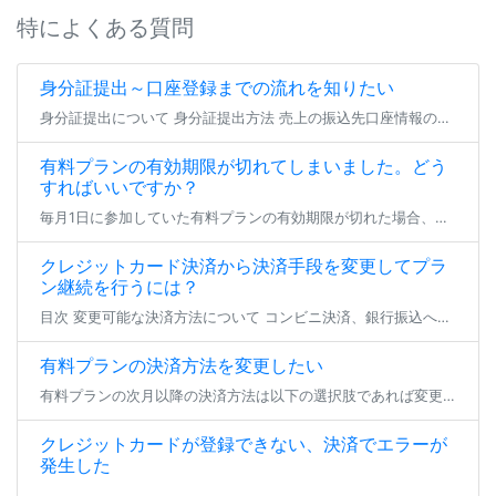
特によくある質問
身分証提出～口座登録までの流れを知りたい
身分証提出について 身分証提出方法 売上の振込先口座情報の登録（または編集） よくあるご質問 身分証提出について ファンティアにてファンクラブを開設する場合、 全年齢・成人向けを問わず全てのファンクラブにて身分証の提出が […]
有料プランの有効期限が切れてしまいました。どう
すればいいですか？
毎月1日に参加していた有料プランの有効期限が切れた場合、登録状態は支払い猶予期間へと移行します。 23日23:59までの間、参加中のファンクラブは無料プランへの仮移行状態となり、有効期限を更新せず24日となった場合にその […]
クレジットカード決済から決済手段を変更してプラ
ン継続を行うには？
目次 変更可能な決済方法について コンビニ決済、銀行振込への変更 とらコインへの変更 変更可能な決済方法について クレジットカード決済以外で現在加入中の有料プラン継続を行いたい場合、 登録済みのクレジットカードを削除いた […]
有料プランの決済方法を変更したい
有料プランの次月以降の決済方法は以下の選択肢であれば変更が可能です。 各手順でお支払い方法のご変更をいただき、期日までにお支払いいただければ、プランの継続加入が可能となります。 ※現在加入いただいているプランから退会する […]
クレジットカードが登録できない、決済でエラーが
発生した