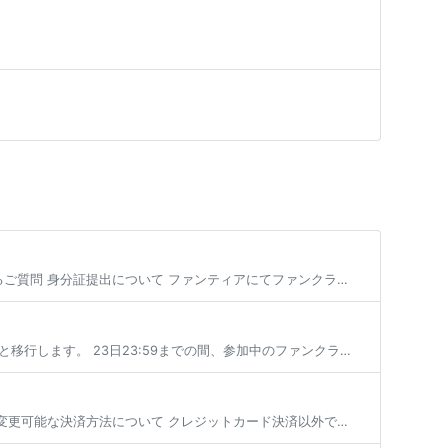
身分証提出について 身分証提出方法 売上の振込先口座情報の登録（または編集） よくあるご質問 身分証提出について ファンティアにてファンクラブを開設する場合、 全年齢・成人向けを問わず全てのファンクラブにて身分証の提出が […]
毎月1日に参加していた有料プランの有効期限が切れた場合、登録状態は支払い猶予期間へと移行します。 23日23:59までの間、参加中のファンクラブは無料プランへの仮移行状態となり、有効期限を更新せず24日となった場合にその […]
目次 変更可能な決済方法について コンビニ決済、銀行振込への変更 とらコインへの変更 変更可能な決済方法について クレジットカード決済以外で現在加入中の有料プラン継続を行いたい場合、 登録済みのクレジットカードを削除いた […]