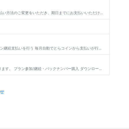
有料プランの次月以降の決済方法は以下の選択肢であれば変更が可能です。 各手順でお支払い方法のご変更をいただき、期日までにお支払いいただければ、プランの継続加入が可能となります。 ※現在加入いただいているプランから退会する […]
目次 毎月自動でとらコインから支払いが行われるようにする 一時的にとらコインでのプラン継続支払いを行う 毎月自動でとらコインから支払いが行われるようにする 有料プランの継続会費をとらコインでお支払い頂く場合、事前にとらコ […]
ファンティアでは、商品やサービスの種類によってご利用いただけるお支払い方法が異なります。 プラン参加/継続・バックナンバー購入 ダウンロード商品/物販商品購入 投稿セレクト商品購入 くじ商品購入 コミッションリクエスト・ […]
せ