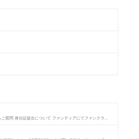
身分証提出について 身分証提出方法 売上の振込先口座情報の登録（または編集） よくあるご質問 身分証提出について ファンティアにてファンクラブを開設する場合、 全年齢・成人向けを問わず全てのファンクラブにて身分証の提出が […]