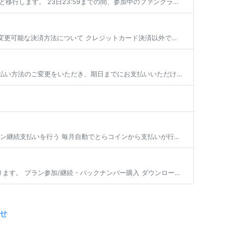
毎月1日に参加していた有料プランの有効期限が切れた場合、登録状態は支払い猶予期間へと移行します。 23日23:59までの間、参加中のファンクラブは無料プランへの仮移行状態となり、有効期限を更新せず24日となった場合にその […]
目次 変更可能な決済方法について コンビニ決済、銀行振込への変更 とらコインへの変更 変更可能な決済方法について クレジットカード決済以外で現在加入中の有料プラン継続を行いたい場合、 登録済みのクレジットカードを削除いた […]
有料プランの次月以降の決済方法は以下の選択肢であれば変更が可能です。 各手順でお支払い方法のご変更をいただき、期日までにお支払いいただければ、プランの継続加入が可能となります。 ※現在加入いただいているプランから退会する […]
目次 毎月自動でとらコインから支払いが行われるようにする 一時的にとらコインでのプラン継続支払いを行う 毎月自動でとらコインから支払いが行われるようにする 有料プランの継続会費をとらコインでお支払い頂く場合、事前にとらコ […]
ファンティアでは、商品やサービスの種類によってご利用いただけるお支払い方法が異なります。 プラン参加/継続・バックナンバー購入 ダウンロード商品/物販商品購入 投稿セレクト商品購入 くじ商品購入 コミッションリクエスト・ […]
せ