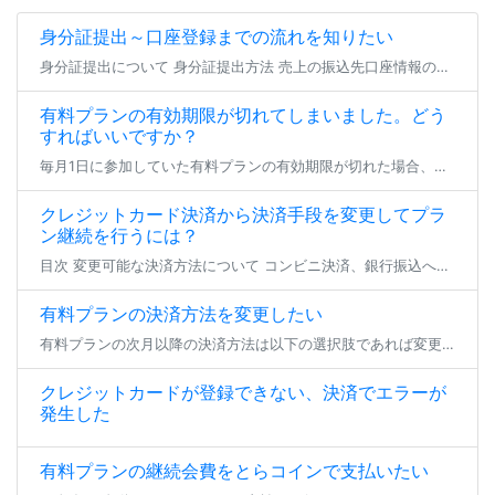
身分証提出～口座登録までの流れを知りたい
身分証提出について 身分証提出方法 売上の振込先口座情報の登録（または編集） よくあるご質問 身分証提出について ファンティアにてファンクラブを開設する場合、 全年齢・成人向けを問わず全てのファンクラブにて身分証の提出が […]
有料プランの有効期限が切れてしまいました。どう
すればいいですか？
毎月1日に参加していた有料プランの有効期限が切れた場合、登録状態は支払い猶予期間へと移行します。 23日23:59までの間、参加中のファンクラブは無料プランへの仮移行状態となり、有効期限を更新せず24日となった場合にその […]
クレジットカード決済から決済手段を変更してプラ
ン継続を行うには？
目次 変更可能な決済方法について コンビニ決済、銀行振込への変更 とらコインへの変更 変更可能な決済方法について クレジットカード決済以外で現在加入中の有料プラン継続を行いたい場合、 登録済みのクレジットカードを削除いた […]
有料プランの決済方法を変更したい
有料プランの次月以降の決済方法は以下の選択肢であれば変更が可能です。 各手順でお支払い方法のご変更をいただき、期日までにお支払いいただければ、プランの継続加入が可能となります。 ※現在加入いただいているプランから退会する […]
クレジットカードが登録できない、決済でエラーが
発生した
有料プランの継続会費をとらコインで支払いたい