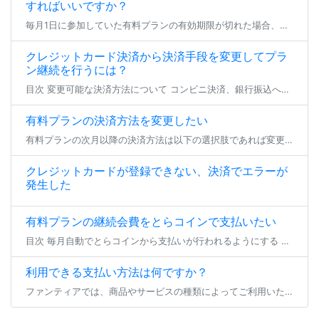
すればいいですか？
毎月1日に参加していた有料プランの有効期限が切れた場合、登録状態は支払い猶予期間へと移行します。 23日23:59までの間、参加中のファンクラブは無料プランへの仮移行状態となり、有効期限を更新せず24日となった場合にその […]
クレジットカード決済から決済手段を変更してプラ
ン継続を行うには？
目次 変更可能な決済方法について コンビニ決済、銀行振込への変更 とらコインへの変更 変更可能な決済方法について クレジットカード決済以外で現在加入中の有料プラン継続を行いたい場合、 登録済みのクレジットカードを削除いた […]
有料プランの決済方法を変更したい
有料プランの次月以降の決済方法は以下の選択肢であれば変更が可能です。 各手順でお支払い方法のご変更をいただき、期日までにお支払いいただければ、プランの継続加入が可能となります。 ※現在加入いただいているプランから退会する […]
クレジットカードが登録できない、決済でエラーが
発生した
有料プランの継続会費をとらコインで支払いたい
目次 毎月自動でとらコインから支払いが行われるようにする 一時的にとらコインでのプラン継続支払いを行う 毎月自動でとらコインから支払いが行われるようにする 有料プランの継続会費をとらコインでお支払い頂く場合、事前にとらコ […]
利用できる支払い方法は何ですか？
ファンティアでは、商品やサービスの種類によってご利用いただけるお支払い方法が異なります。 プラン参加/継続・バックナンバー購入 ダウンロード商品/物販商品購入 投稿セレクト商品購入 くじ商品購入 コミッションリクエスト・ […]