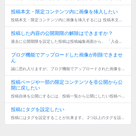
投稿本文・限定コンテンツ内に画像を挿入したい
投稿本文・限定コンテンツ内に画像を挿入するには 投稿本文・限定コンテンツ内で文章と画像を一緒に投稿したい場合には、ブログ投稿機能を使うことで対応が可能です。 ブログ投稿機能は、投稿本文と限定コンテンツのどちらでもご利用い […]
投稿した内容の公開期限の解除はできますか？
過去に公開期限を設定した投稿は投稿編集画面から、 「入会期限を設定する」のチェックを外すことで解除することができます。 一つの投稿内で、それぞれの限定コンテンツごとに個別に解除することはできませんのでご了承ください。
ブログ機能でアップロードした画像が削除できませ
ん
誠に恐れ入りますが、ブログ機能でアップロードされた画像を消去する機能は現在ありません。 今後のアップデートにて、対応を検討させていただきます。 また、アップロードできる画像は一つの投稿につき20MBまでとなっておりますの […]
投稿ページや一部の限定コンテンツを非公開から公
開に戻したい
投稿自体を公開にするには、投稿一覧から公開にしたい投稿ページの編集ボタン押していただき、 一番下の「公開状態」で「公開」を選択してください。 ファン限定コンテンツを公開にするには、投稿編集画面から限定コンテンツの編集ボタ […]
投稿にタグを設定したい
投稿にはタグを設定することが出来ます。 2つ以上のタグを設定する場合、一つを入力し、Enterボタンを押していただき、下記の表示になったことを確認してから、次のタグをご入力ください。 投稿に表示されたタグをクリックすると […]