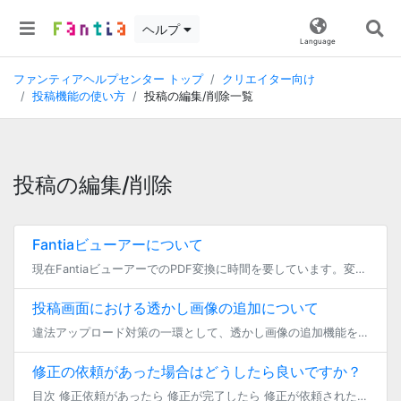
ヘルプ
Language
ファンティアヘルプセンター トップ
クリエイター向け
投稿機能の使い方
投稿の編集/削除一覧
投稿の編集/削除
Fantiaビューアーについて
現在FantiaビューアーでのPDF変換に時間を要しています。変換完了まで2～4日程度かかる可能性がございます。 変換されない場合はZIP形式でのご対応をお願いいたします。 目次 Fantiaビューアーについて 起動・使 […]
投稿画面における透かし画像の追加について
違法アップロード対策の一環として、透かし画像の追加機能をご用意しております。 ※Fantiaでの取り組み内容や実績についてはこちらをご確認ください。 ■透かし画像の追加について(2種類) （１）動的に追加し […]
修正の依頼があった場合はどうしたら良いですか？
目次 修正依頼があったら 修正が完了したら 修正が依頼されたコンテンツを削除した時は 修正依頼があったら ファンティアでは、成人向け作品の修正に関するトラブルから全ての利用者の皆様を守るため、 投稿された作品（非公開状態 […]